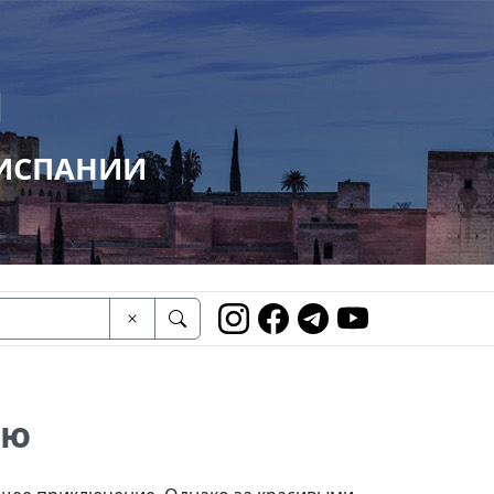
И
 ИСПАНИИ
ию