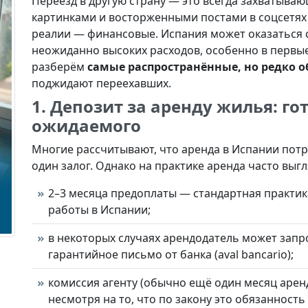
Переезд в другую страну — это всегда захватыва
картинками и восторженными постами в соцсетях
реалии — финансовые. Испания может оказаться с
неожиданно высоких расходов, особенно в первые
разберём
самые распространённые, но редко 
поджидают переехавших.
1. Депозит за аренду жилья: г
ожидаемого
Многие рассчитывают, что аренда в Испании потр
один залог. Однако на практике аренда часто выгл
2–3 месяца предоплаты — стандартная практик
работы в Испании;
в некоторых случаях арендодатель может запро
гарантийное письмо от банка (aval bancario);
комиссия агенту (обычно ещё один месяц арен
несмотря на то, что по закону это обязанность