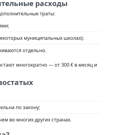
нительные расходы
дополнительные траты:
ями;
 некоторых муниципальных школах);
чиваются отдельно.
астают многократно — от 300 € в месяц и
востатых
ельна по закону;
чем во многих других странах.
ка?